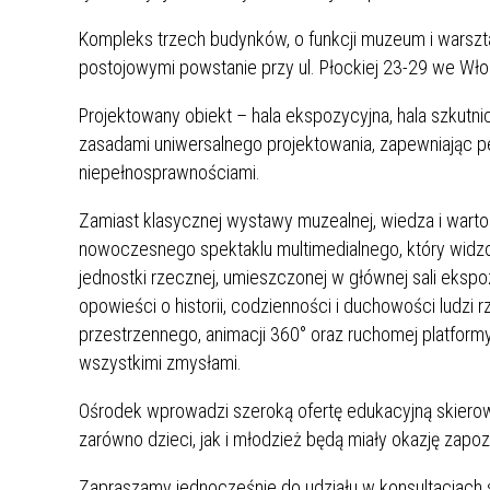
Kompleks trzech budynków, o funkcji muzeum i warszta
postojowymi powstanie przy ul. Płockiej 23-29 we Wł
Projektowany obiekt – hala ekspozycyjna, hala szkutn
zasadami uniwersalnego projektowania, zapewniając p
niepełnosprawnościami.
Zamiast klasycznej wystawy muzealnej, wiedza i warto
nowoczesnego spektaklu multimedialnego, który widzo
jednostki rzecznej, umieszczonej w głównej sali eksp
opowieści o historii, codzienności i duchowości ludzi 
przestrzennego, animacji 360° oraz ruchomej platformy
wszystkimi zmysłami.
Ośrodek wprowadzi szeroką ofertę edukacyjną skierowan
zarówno dzieci, jak i młodzież będą miały okazję zap
Zapraszamy jednocześnie do udziału w konsultacjach