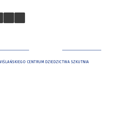
 TURYSTÓW
NASZE MIASTO
WIŚLAŃSKIEGO CENTRUM DZIEDZICTWA SZKUTNIA