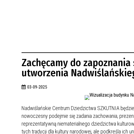
BUDYNKÓW
RADA MIASTA WŁOCŁAWEK
ENERGIA I MOBILNOŚĆ
JAKOŚĆ POWIETRZA WE WŁOCŁAWKU
WYKAZ KONTAKTÓW URZĘDU MIASTA
WŁOCŁAWEK
2026 ROKIEM TADEUSZA REICHSTEINA
WE WŁOCŁAWKU
Zachęcamy do zapoznania 
utworzenia Nadwiślańskie
03-09-2025
Nadwiślańskie Centrum Dziedzictwa SZKUTNIA będzie
nowoczesny podejmie się zadania zachowania, prezentacj
reprezentatywną niematerialnego dziedzictwa kulturo
tych tradycji dla kultury narodowej, ale podkreśla ich 