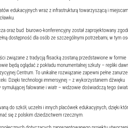
tów edukacyjnych wraz z infrastrukturą towarzyszącą i miejscam
ocławku.
icza oraz bud. biurowo-konferencyjny został zaprojektowany zgod
ełną dostępność dla osób ze szczególnymi potrzebami, w tym os
ści związane z tradycją flisacką zostaną przedstawione w formie
wie będą oglądać z pokładu monumentalnej szkuty – repliki daw
ozycyjnej Centrum. To unikalne rozwiązanie zapewni pełne zanurze
rzeki. Dzięki technologii immersyjnej – z wykorzystaniem dźwięku
 symulującej falowanie i wiatr – widzowie doświadczą tego świat
ą do szkół, uczelni i innych placówek edukacyjnych, dzięki któr
oznać się z polskim dziedzictwem rzecznym.
 społecznych dotyczących zaprezentowanego projektu utworzen