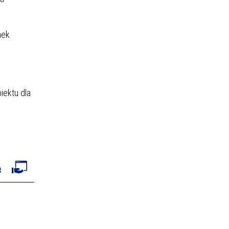
nek
iektu dla