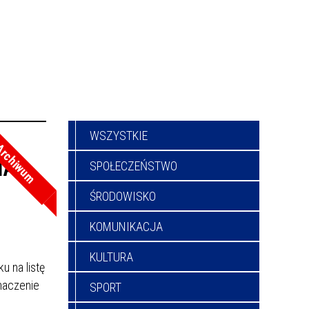
WSZYSTKIE
rchiwum
IA
SPOŁECZEŃSTWO
ŚRODOWISKO
KOMUNIKACJA
KULTURA
u na listę
naczenie
SPORT