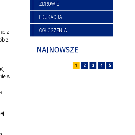
ZDROWIE
i
EDUKACJA
OGŁOSZENIA
nie z
ób z
NAJNOWSZE
1
2
3
4
5
nej
nie w
a
ej
ia