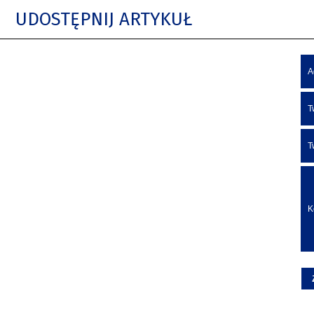
UDOSTĘPNIJ ARTYKUŁ
A
T
T
K