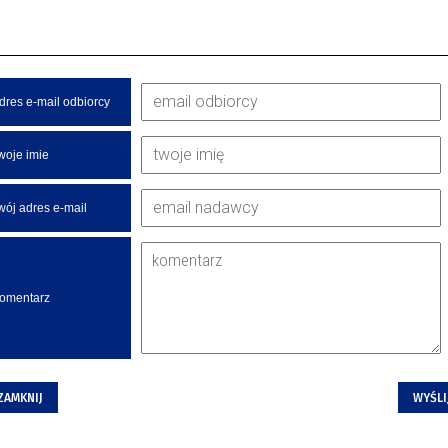
dres e-mail odbiorcy
woje imie
wój adres e-mail
omentarz