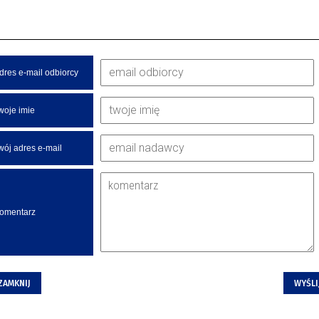
dres e-mail odbiorcy
woje imie
wój adres e-mail
omentarz