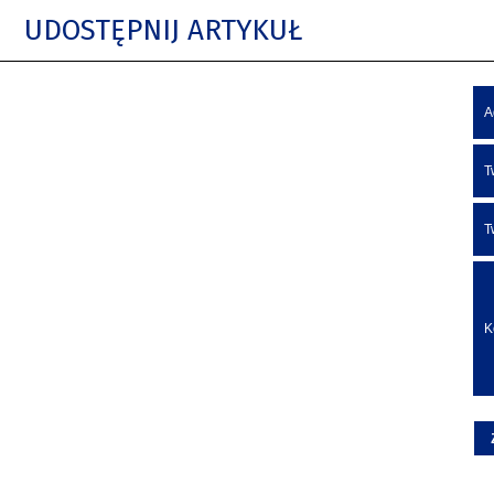
UDOSTĘPNIJ ARTYKUŁ
A
T
T
K