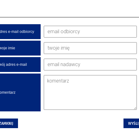
dres e-mail odbiorcy
woje imie
wój adres e-mail
omentarz