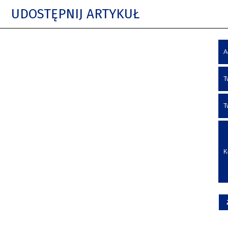
UDOSTĘPNIJ ARTYKUŁ
A
T
T
K