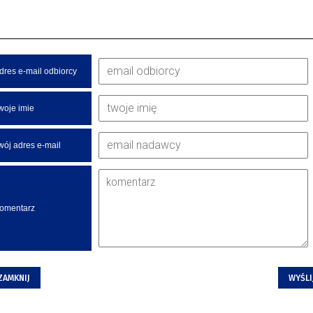
dres e-mail odbiorcy
woje imie
wój adres e-mail
omentarz