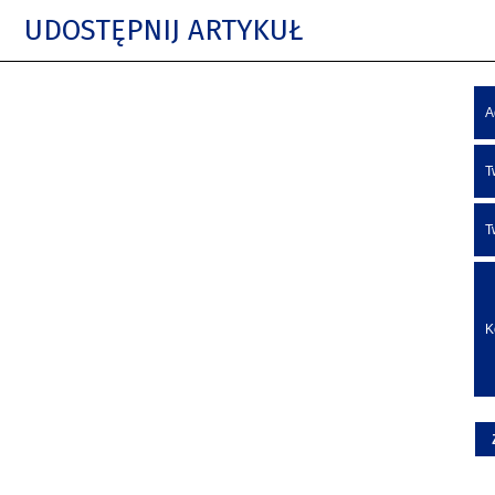
UDOSTĘPNIJ ARTYKUŁ
A
T
T
K