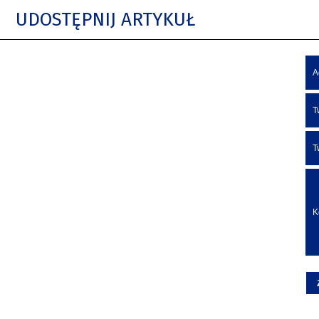
UDOSTĘPNIJ ARTYKUŁ
A
T
T
K