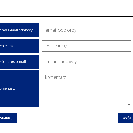
dres e-mail odbiorcy
woje imie
wój adres e-mail
omentarz