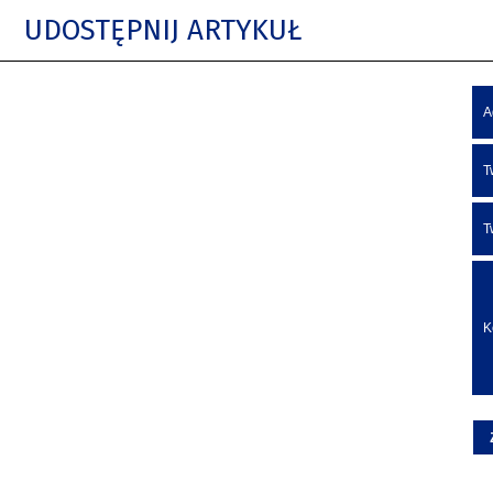
UDOSTĘPNIJ ARTYKUŁ
A
T
T
K