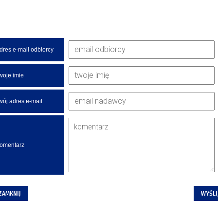
dres e-mail odbiorcy
woje imie
wój adres e-mail
omentarz