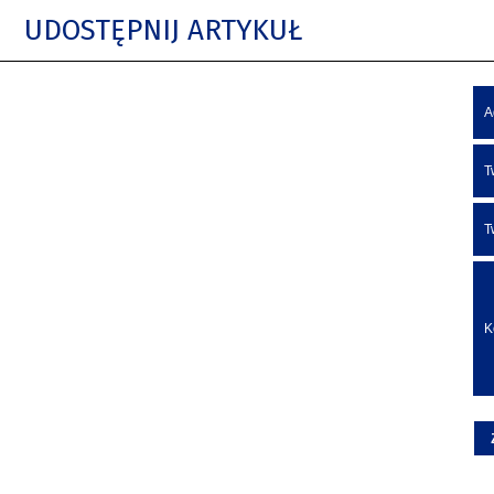
UDOSTĘPNIJ ARTYKUŁ
A
T
T
K