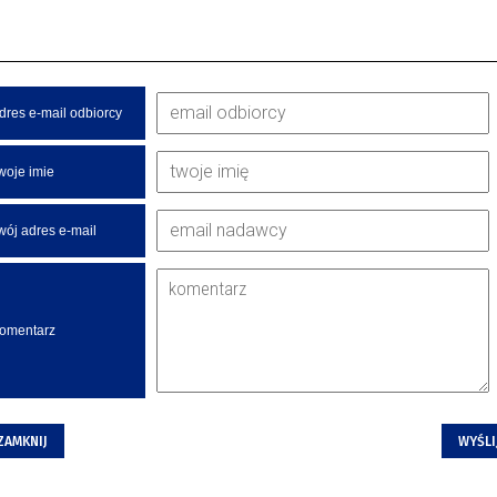
dres e-mail odbiorcy
woje imie
wój adres e-mail
omentarz