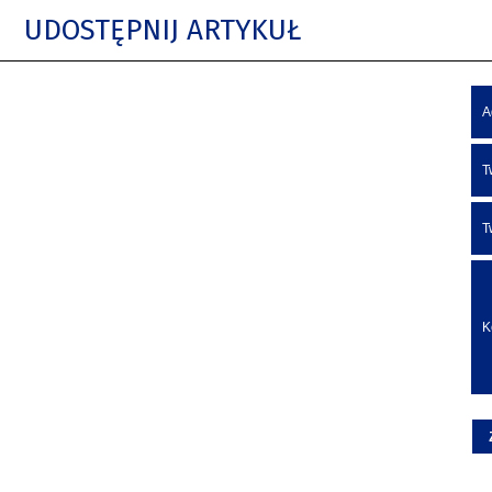
UDOSTĘPNIJ ARTYKUŁ
A
T
T
K