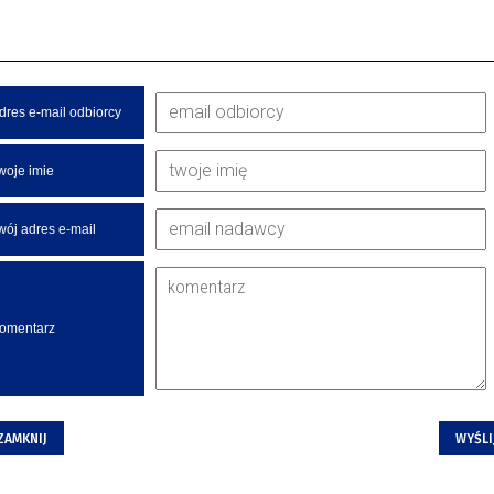
dres e-mail odbiorcy
woje imie
wój adres e-mail
omentarz