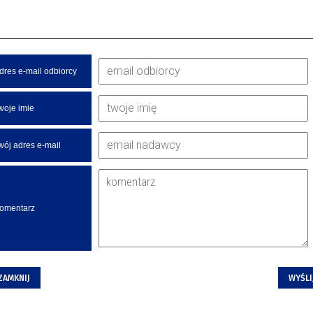
dres e-mail odbiorcy
woje imie
wój adres e-mail
omentarz