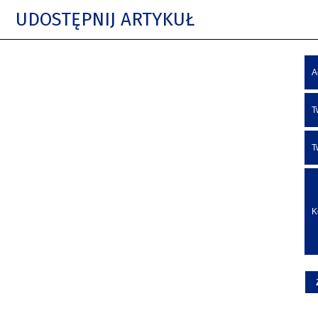
UDOSTĘPNIJ ARTYKUŁ
A
T
T
K