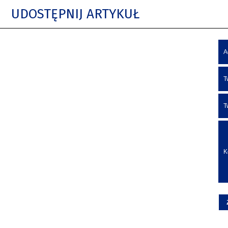
UDOSTĘPNIJ ARTYKUŁ
A
T
T
K