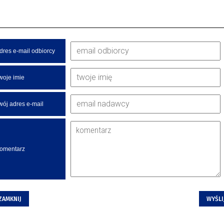
dres e-mail odbiorcy
woje imie
wój adres e-mail
omentarz