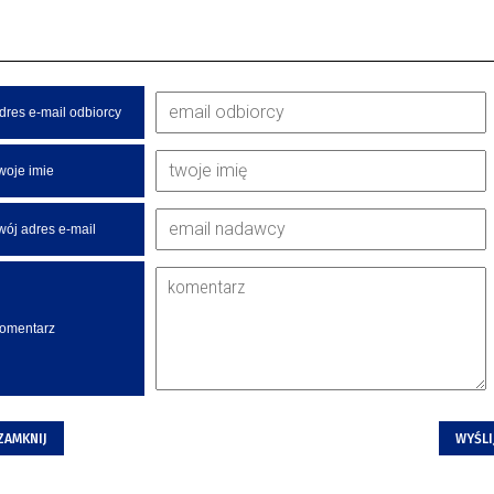
dres e-mail odbiorcy
woje imie
wój adres e-mail
omentarz