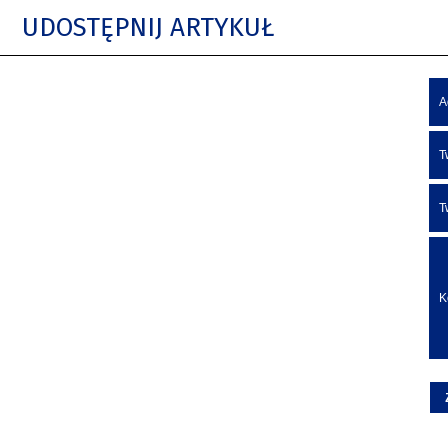
UDOSTĘPNIJ ARTYKUŁ
A
T
T
K