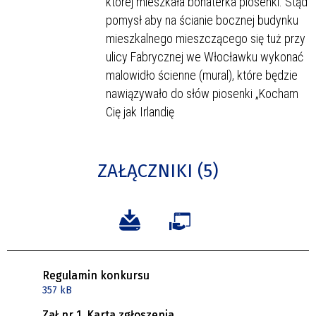
której mieszkała bohaterka piosenki. Stąd
pomysł aby na ścianie bocznej budynku
mieszkalnego mieszczącego się tuż przy
ulicy Fabrycznej we Włocławku wykonać
malowidło ścienne (mural), które będzie
nawiązywało do słów piosenki „Kocham
Cię jak Irlandię
ZAŁĄCZNIKI (5)
Regulamin konkursu
357 kB
Zał nr 1. Karta zgłoszenia