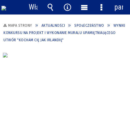
Włącz
pane
powiadomienia
Wyszukiwarka
Narzędzia
Menu
Menu
główne
szczegółow
MAPA STRONY
AKTUALNOŚCI
SPOŁECZEŃSTWO
WYNIKI
KONKURSU NA PROJEKT I WYKONANIE MURALU UPAMIĘTNIAJĄCEGO
UTWÓR "KOCHAM CIĘ JAK IRLANDIĘ"