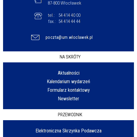
87-800 Włocławek
tel.:
54 414 40 00
fax.:
54 414 44 44
poczta@um.wloclawek.pl
NA SKRÓTY
Aktualności
Kalendarium wydarzeń
Formularz kontaktowy
Newsletter
PRZEWODNIK
Elektroniczna Skrzynka Podawcza