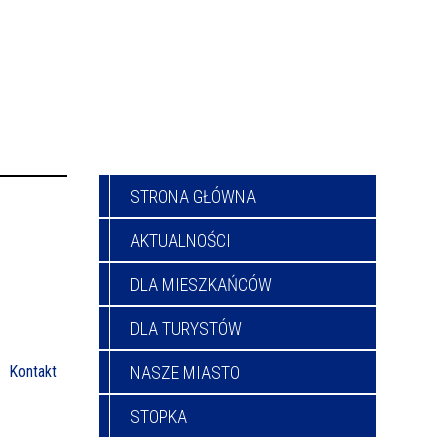
STRONA GŁÓWNA
AKTUALNOŚCI
DLA MIESZKAŃCÓW
DLA TURYSTÓW
Kontakt
NASZE MIASTO
STOPKA