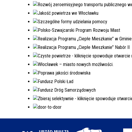
URZĄD MIASTA