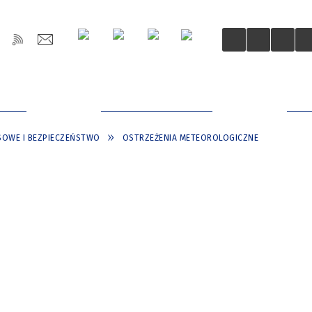
OŚCI
DLA MIESZKAŃCÓW
DLA
SOWE I BEZPIECZEŃSTWO
OSTRZEŻENIA METEOROLOGICZNE