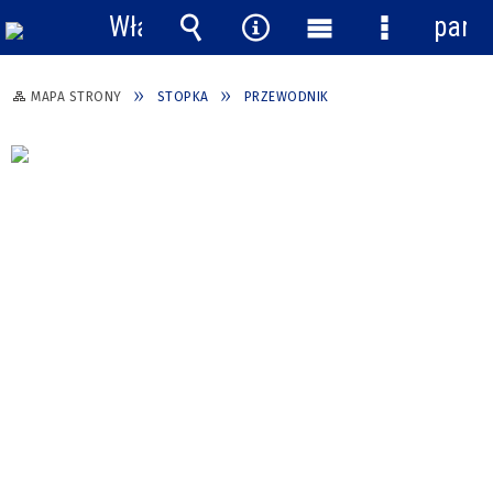
Włącz
pane
powiadomienia
Wyszukiwarka
Narzędzia
Menu
Menu
główne
szczegółow
MAPA STRONY
STOPKA
PRZEWODNIK