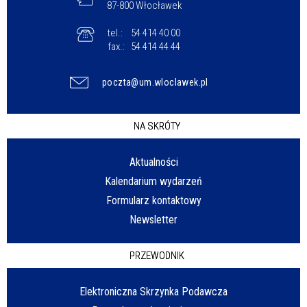
87-800 Włocławek
tel.:
54 414 40 00
fax.:
54 414 44 44
poczta@um.wloclawek.pl
NA SKRÓTY
Aktualności
Kalendarium wydarzeń
Formularz kontaktowy
Newsletter
PRZEWODNIK
Elektroniczna Skrzynka Podawcza