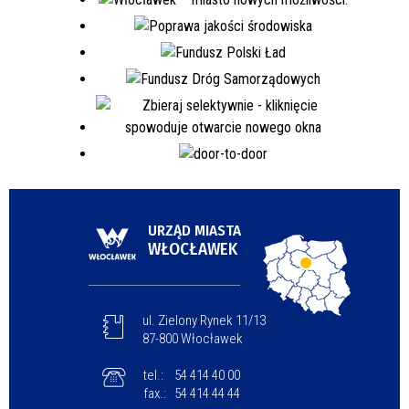
URZĄD MIASTA
WŁOCŁAWEK
ul. Zielony Rynek 11/13
87-800 Włocławek
tel.:
54 414 40 00
fax.:
54 414 44 44