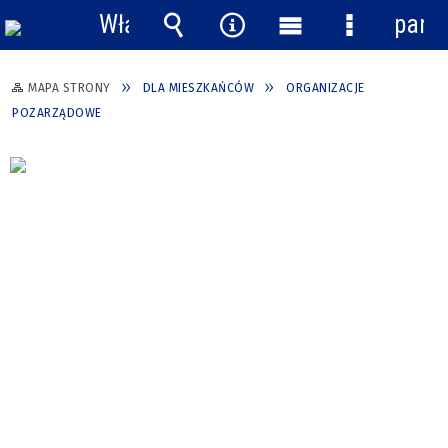
Włącz
pane
powiadomienia
Wyszukiwarka
Narzędzia
Menu
Menu
główne
szczegółow
MAPA STRONY
DLA MIESZKAŃCÓW
ORGANIZACJE
POZARZĄDOWE