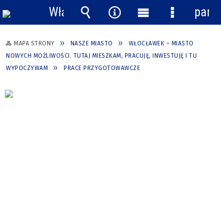
Włącz
pane
powiadomienia
Wyszukiwarka
Narzędzia
Menu
Menu
główne
szczegółow
MAPA STRONY
NASZE MIASTO
WŁOCŁAWEK – MIASTO
NOWYCH MOŻLIWOŚCI. TUTAJ MIESZKAM, PRACUJĘ, INWESTUJĘ I TU
WYPOCZYWAM
PRACE PRZYGOTOWAWCZE