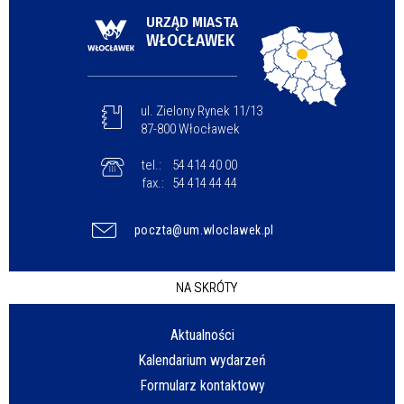
URZĄD MIASTA
WŁOCŁAWEK
ul. Zielony Rynek 11/13
87-800 Włocławek
tel.:
54 414 40 00
fax.:
54 414 44 44
poczta@um.wloclawek.pl
NA SKRÓTY
Aktualności
Kalendarium wydarzeń
Formularz kontaktowy