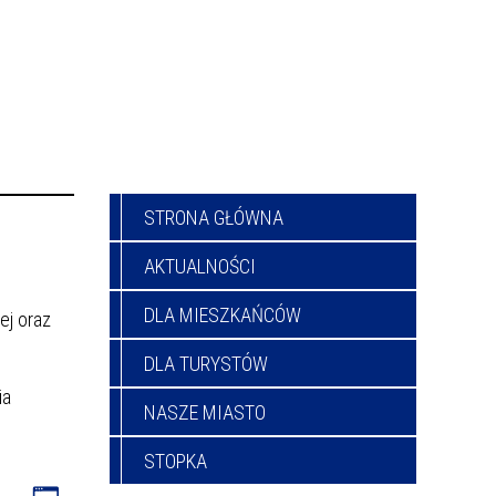
STRONA GŁÓWNA
AKTUALNOŚCI
DLA MIESZKAŃCÓW
ej oraz
DLA TURYSTÓW
ia
NASZE MIASTO
STOPKA