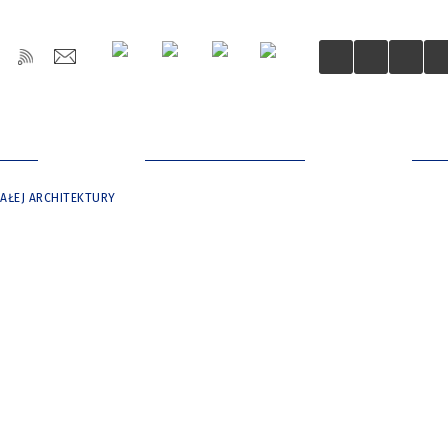
OŚCI
DLA MIESZKAŃCÓW
DLA
MAŁEJ ARCHITEKTURY