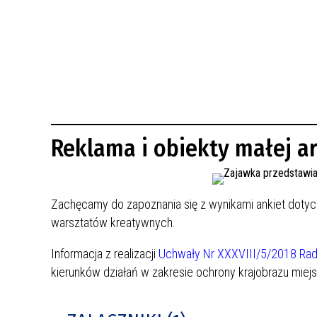
BUDYNKÓW
RADA MIASTA WŁOCŁAWEK
ENERGIA I MOBILNOŚĆ
JAKOŚĆ POWIETRZA WE WŁOCŁAWKU
WYKAZ KONTAKTÓW URZĘDU MIASTA
WŁOCŁAWEK
2026 ROKIEM TADEUSZA REICHSTEINA
WE WŁOCŁAWKU
Reklama i obiekty małej ar
Zachęcamy do zapoznania się z wynikami ankiet dotyczą
warsztatów kreatywnych.
Informacja z realizacji
Uchwały Nr XXXVIII/5/2018 Rady
kierunków działań w zakresie ochrony krajobrazu miejs