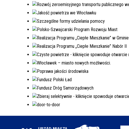
URZĄD MIASTA