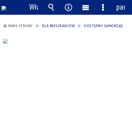
Włącz
pane
powiadomienia
Wyszukiwarka
Narzędzia
Menu
Menu
główne
szczegółow
MAPA STRONY
DLA MIESZKAŃCÓW
DOSTĘPNY SAMORZĄD