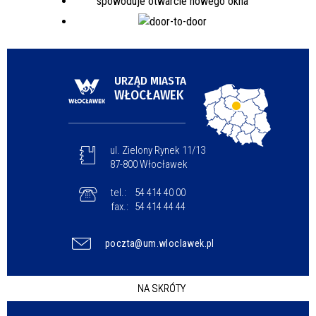
URZĄD MIASTA
WŁOCŁAWEK
ul. Zielony Rynek 11/13
87-800 Włocławek
tel.:
54 414 40 00
fax.:
54 414 44 44
poczta@um.wloclawek.pl
NA SKRÓTY