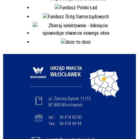
URZĄD MIASTA
WŁOCŁAWEK
ul. Zielony Rynek 11/13
87-800 Włocławek
tel.:
54 414 40 00
fax.:
54 414 44 44