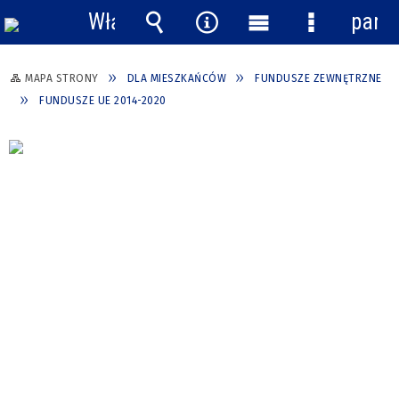
Włącz
pane
powiadomienia
Wyszukiwarka
Narzędzia
Menu
Menu
główne
szczegółow
MAPA STRONY
DLA MIESZKAŃCÓW
FUNDUSZE ZEWNĘTRZNE
FUNDUSZE UE 2014-2020