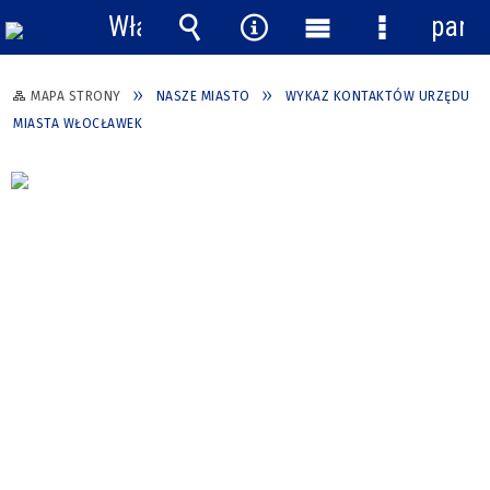
Włącz
pane
powiadomienia
Wyszukiwarka
Narzędzia
Menu
Menu
główne
szczegółow
MAPA STRONY
NASZE MIASTO
WYKAZ KONTAKTÓW URZĘDU
MIASTA WŁOCŁAWEK