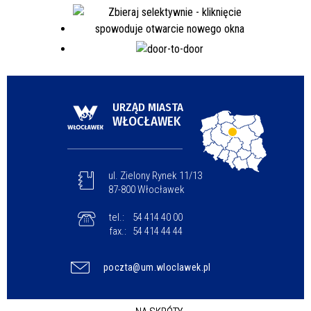
URZĄD MIASTA
WŁOCŁAWEK
ul. Zielony Rynek 11/13
87-800 Włocławek
tel.:
54 414 40 00
fax.:
54 414 44 44
poczta@um.wloclawek.pl