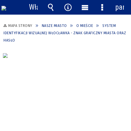
Włącz
pane
powiadomienia
Wyszukiwarka
Narzędzia
Menu
Menu
główne
szczegółow
MAPA STRONY
NASZE MIASTO
O MIEŚCIE
SYSTEM
IDENTYFIKACJI WIZUALNEJ WŁOCŁAWKA - ZNAK GRAFICZNY MIASTA ORAZ
HASŁO