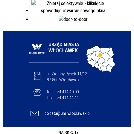
URZĄD MIASTA
WŁOCŁAWEK
ul. Zielony Rynek 11/13
87-800 Włocławek
tel.:
54 414 40 00
fax.:
54 414 44 44
poczta@um.wloclawek.pl
NA SKRÓTY