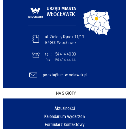
URZĄD MIASTA
WŁOCŁAWEK
ul. Zielony Rynek 11/13
87-800 Włocławek
tel.:
54 414 40 00
fax.:
54 414 44 44
poczta@um.wloclawek.pl
NA SKRÓTY
Aktualności
Kalendarium wydarzeń
Formularz kontaktowy