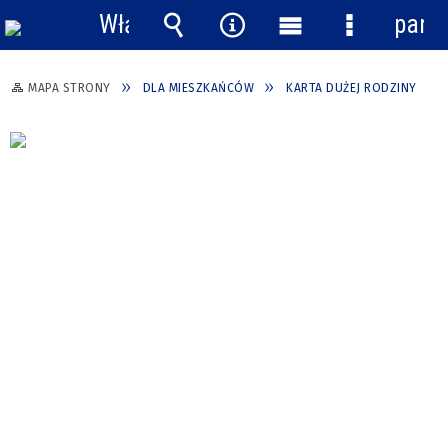
Włącz
pane
powiadomienia
Wyszukiwarka
Narzędzia
Menu
Menu
główne
szczegółow
MAPA STRONY
DLA MIESZKAŃCÓW
KARTA DUŻEJ RODZINY