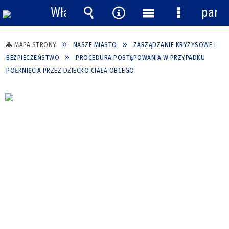
Włącz
pane
powiadomienia
Wyszukiwarka
Narzędzia
Menu
Menu
główne
szczegółow
MAPA STRONY
NASZE MIASTO
ZARZĄDZANIE KRYZYSOWE I
BEZPIECZEŃSTWO
PROCEDURA POSTĘPOWANIA W PRZYPADKU
POŁKNIĘCIA PRZEZ DZIECKO CIAŁA OBCEGO