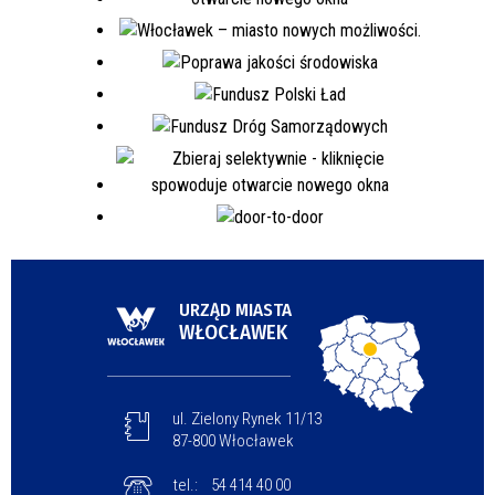
URZĄD MIASTA
WŁOCŁAWEK
ul. Zielony Rynek 11/13
87-800 Włocławek
tel.:
54 414 40 00