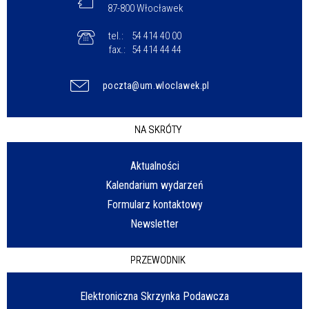
87-800 Włocławek
tel.:
54 414 40 00
fax.:
54 414 44 44
poczta@um.wloclawek.pl
NA SKRÓTY
Aktualności
Kalendarium wydarzeń
Formularz kontaktowy
Newsletter
PRZEWODNIK
Elektroniczna Skrzynka Podawcza