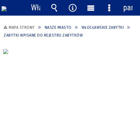
Włącz
pane
powiadomienia
Wyszukiwarka
Narzędzia
Menu
Menu
główne
szczegółow
MAPA STRONY
NASZE MIASTO
WŁOCŁAWSKIE ZABYTKI
ZABYTKI WPISANE DO REJESTRU ZABYTKÓW