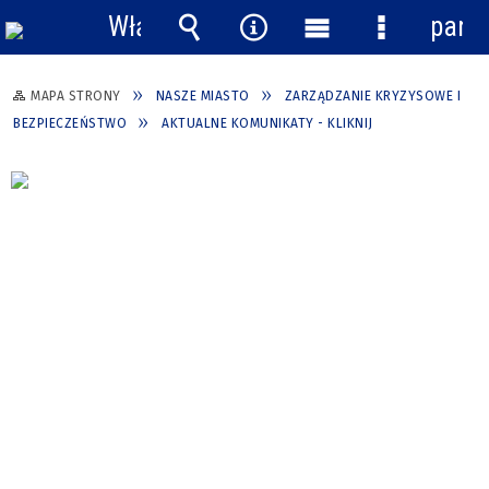
Włącz
pane
powiadomienia
Wyszukiwarka
Narzędzia
Menu
Menu
główne
szczegółow
MAPA STRONY
NASZE MIASTO
ZARZĄDZANIE KRYZYSOWE I
BEZPIECZEŃSTWO
AKTUALNE KOMUNIKATY - KLIKNIJ