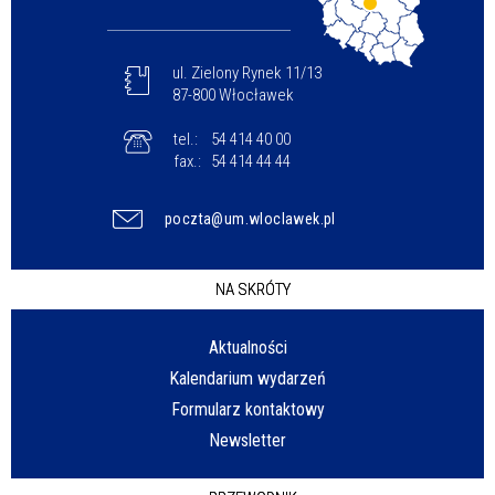
ul. Zielony Rynek 11/13
87-800 Włocławek
tel.:
54 414 40 00
fax.:
54 414 44 44
poczta@um.wloclawek.pl
NA SKRÓTY
Aktualności
Kalendarium wydarzeń
Formularz kontaktowy
Newsletter