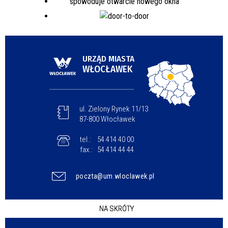
URZĄD MIASTA
WŁOCŁAWEK
ul. Zielony Rynek 11/13
87-800 Włocławek
tel.:
54 414 40 00
fax.:
54 414 44 44
poczta@um.wloclawek.pl
NA SKRÓTY