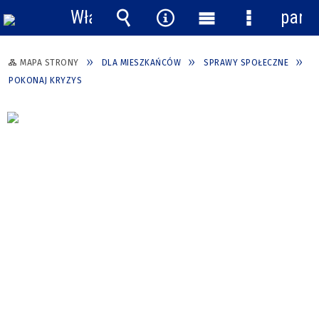
Włącz
pane
powiadomienia
Wyszukiwarka
Narzędzia
Menu
Menu
główne
szczegółow
MAPA STRONY
DLA MIESZKAŃCÓW
SPRAWY SPOŁECZNE
POKONAJ KRYZYS