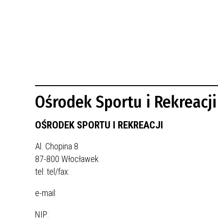
BUDYNKÓW
RADA MIASTA WŁOCŁAWEK
ENERGIA I MOBILNOŚĆ
JAKOŚĆ POWIETRZA WE WŁOCŁAWKU
WYKAZ KONTAKTÓW URZĘDU MIASTA
WŁOCŁAWEK
2026 ROKIEM TADEUSZA REICHSTEINA
WE WŁOCŁAWKU
Ośrodek Sportu i Rekreacji
OŚRODEK SPORTU I REKREACJI
Al. Chopina 8
87-800 Włocławek
tel:
tel/fax:
e-mail:
NIP: