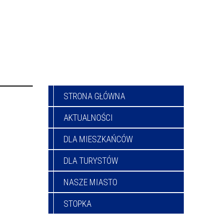
STRONA GŁÓWNA
AKTUALNOŚCI
DLA MIESZKAŃCÓW
DLA TURYSTÓW
NASZE MIASTO
STOPKA