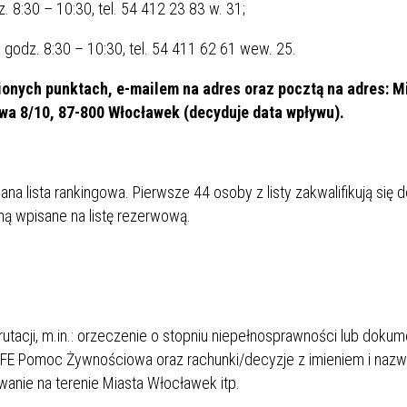
dz. 8:30 – 10:30, tel. 54 412 23 83 w. 31;
w godz. 8:30 – 10:30, tel. 54 411 62 61 wew. 25.
ionych punktach, e-mailem na adres
oraz pocztą na adres: M
wa 8/10, 87-800 Włocławek (decyduje data wpływu).
a lista rankingowa. Pierwsze 44 osoby z listy zakwalifikują się d
ną wpisane na listę rezerwową.
utacji, m.in.: orzeczenie o stopniu niepełnosprawności lub dokum
 FE Pomoc Żywnościowa oraz rachunki/decyzje z imieniem i nazw
anie na terenie Miasta Włocławek itp.