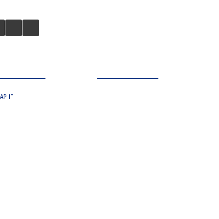
 TURYSTÓW
NASZE MIASTO
P I”