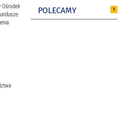
ny Ośrodek
POLECAMY
1
Fundusze
zenia
dztwa