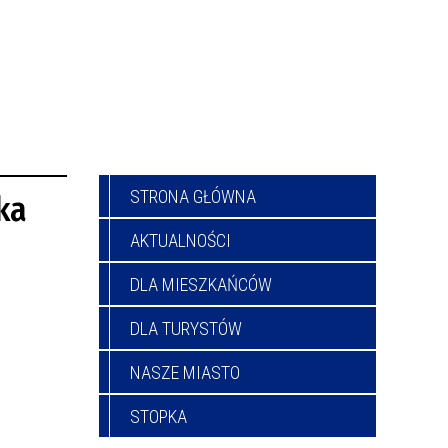
STRONA GŁÓWNA
ka
AKTUALNOŚCI
DLA MIESZKAŃCÓW
DLA TURYSTÓW
NASZE MIASTO
STOPKA