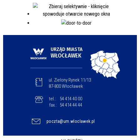
URZĄD MIASTA
WŁOCŁAWEK
ul. Zielony Rynek 11/13
87-800 Włocławek
tel.:
54 414 40 00
fax.:
54 414 44 44
poczta@um.wloclawek.pl