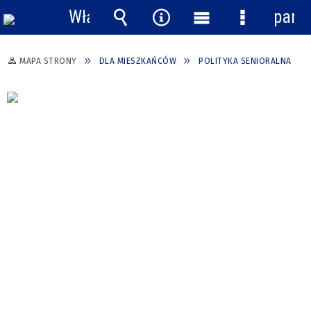
Włącz
pane
powiadomienia
Wyszukiwarka
Narzędzia
Menu
Menu
główne
szczegółow
MAPA STRONY
DLA MIESZKAŃCÓW
POLITYKA SENIORALNA