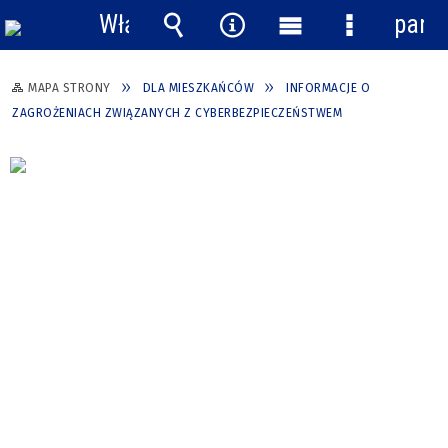
Włącz
pane
powiadomienia
Wyszukiwarka
Narzędzia
Menu
Menu
główne
szczegółow
MAPA STRONY
DLA MIESZKAŃCÓW
INFORMACJE O
ZAGROŻENIACH ZWIĄZANYCH Z CYBERBEZPIECZEŃSTWEM