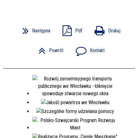
Następna
Pdf
Drukuj
Powrót
Kontakt