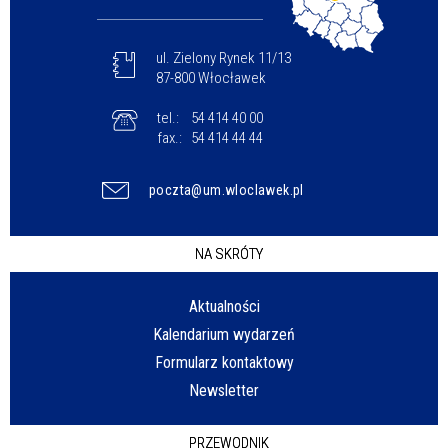
ul. Zielony Rynek 11/13
87-800 Włocławek
tel.:
54 414 40 00
fax.:
54 414 44 44
poczta@um.wloclawek.pl
NA SKRÓTY
Aktualności
Kalendarium wydarzeń
Formularz kontaktowy
Newsletter
PRZEWODNIK