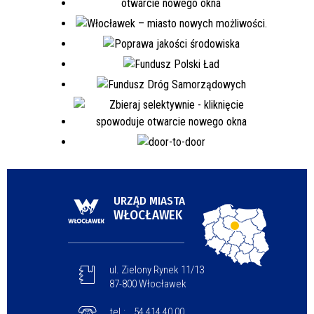
URZĄD MIASTA
WŁOCŁAWEK
ul. Zielony Rynek 11/13
87-800 Włocławek
tel.:
54 414 40 00