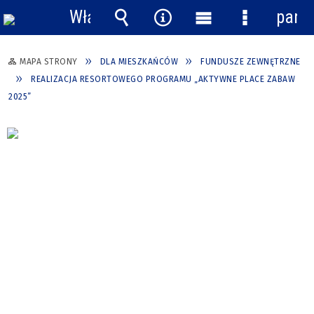
Włącz
pane
powiadomienia
Wyszukiwarka
Narzędzia
Menu
Menu
główne
szczegółow
MAPA STRONY
DLA MIESZKAŃCÓW
FUNDUSZE ZEWNĘTRZNE
REALIZACJA RESORTOWEGO PROGRAMU „AKTYWNE PLACE ZABAW
2025”