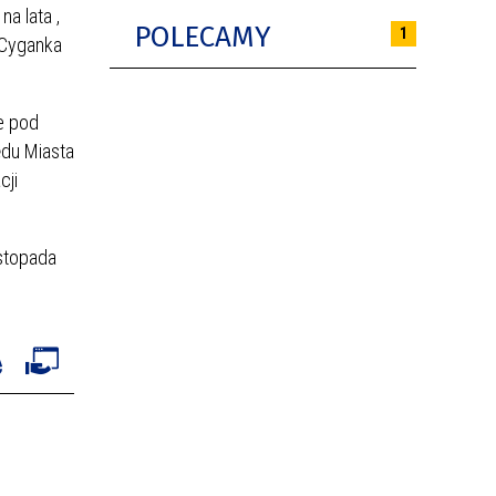
 na lata
,
POLECAMY
1
 Cyganka
e pod
ędu Miasta
cji
istopada