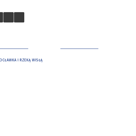
 TURYSTÓW
NASZE MIASTO
OCŁAWKA I RZEKĄ WISŁĄ