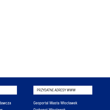
PRZYDATNE ADRESY WWW
odawcza
Geoportal Miasta Włocławek
aw
Grobonet Włocławek