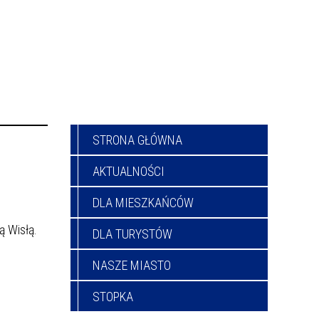
STRONA GŁÓWNA
AKTUALNOŚCI
DLA MIESZKAŃCÓW
ą Wisłą.
DLA TURYSTÓW
NASZE MIASTO
STOPKA