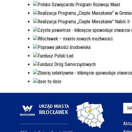
URZĄD MIASTA
NA
WŁOCŁAWEK
Aktu
Kale