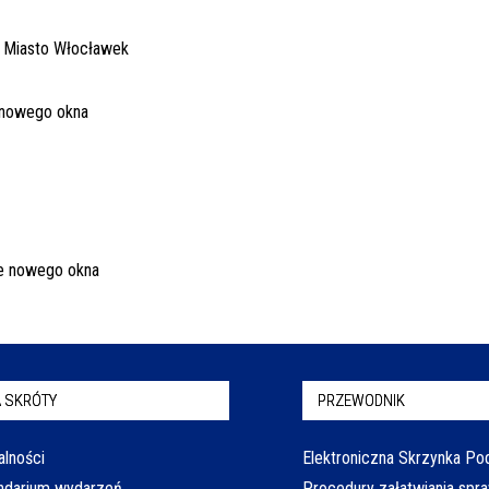
 SKRÓTY
PRZEWODNIK
alności
Elektroniczna Skrzynka P
ndarium wydarzeń
Procedury załatwiania spr