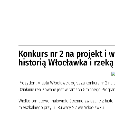
BUDYNKÓW
RADA MIASTA WŁOCŁAWEK
ENERGIA I MOBILNOŚĆ
JAKOŚĆ POWIETRZA WE WŁOCŁAWKU
WYKAZ KONTAKTÓW URZĘDU MIASTA
WŁOCŁAWEK
2026 ROKIEM TADEUSZA REICHSTEINA
WE WŁOCŁAWKU
Konkurs nr 2 na projekt i
historią Włocławka i rzeką
Prezydent Miasta Włocławek ogłasza konkurs nr 2 na pr
Działanie realizowane jest w ramach Gminnego Progra
Wielkoformatowe malowidło ścienne związane z histori
mieszkalnego przy ul. Bulwary 22 we Włocławku.