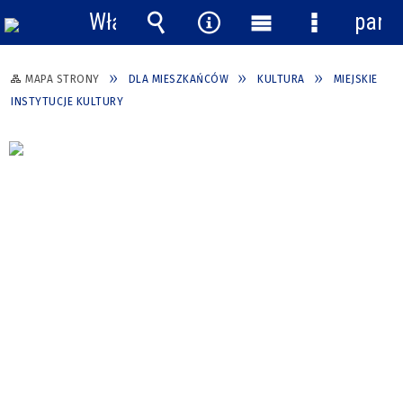
Włącz
pane
powiadomienia
Wyszukiwarka
Narzędzia
Menu
Menu
główne
szczegółow
MAPA STRONY
DLA MIESZKAŃCÓW
KULTURA
MIEJSKIE
INSTYTUCJE KULTURY