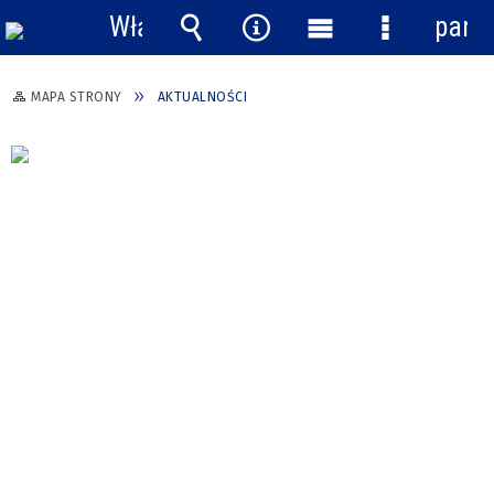
Włącz
pane
powiadomienia
Wyszukiwarka
Narzędzia
Menu
Menu
główne
szczegółow
MAPA STRONY
AKTUALNOŚCI