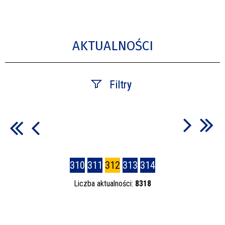
AKTUALNOŚCI
Filtry
Szukana fraza
Data publikacji
310
311
312
313
314
—
Liczba aktualności:
8318
Kategoria