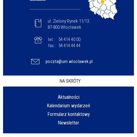
ul. Zielony Rynek 11/13
87-800 Włocławek
tel.:
54 414 40 00
fax.:
54 414 44 44
poczta@um.wloclawek.pl
NA SKRÓTY
Aktualności
Kalendarium wydarzeń
Formularz kontaktowy
Newsletter