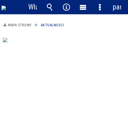
Włącz
pane
powiadomienia
Wyszukiwarka
Narzędzia
Menu
Menu
główne
szczegółow
MAPA STRONY
AKTUALNOŚCI