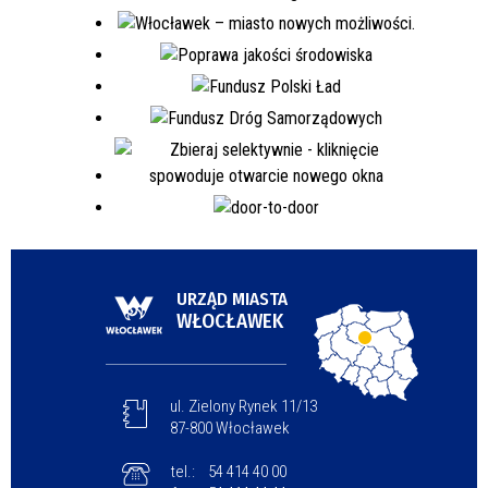
URZĄD MIASTA
WŁOCŁAWEK
ul. Zielony Rynek 11/13
87-800 Włocławek
tel.:
54 414 40 00