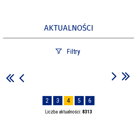
AKTUALNOŚCI
Filtry
Szukana fraza
Data publikacji
2
3
4
5
6
—
Liczba aktualności:
8313
Kategoria