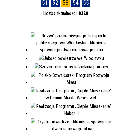
51
52
53
54
55
Liczba aktualności:
8320