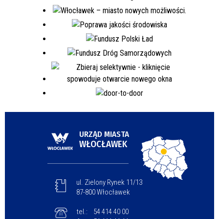
URZĄD MIASTA
WŁOCŁAWEK
ul. Zielony Rynek 11/13
87-800 Włocławek
tel.:
54 414 40 00