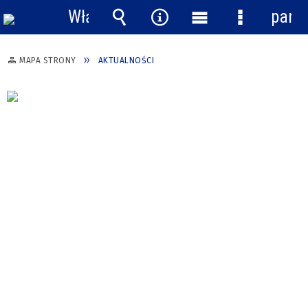
Włącz
pane
powiadomienia
Wyszukiwarka
Narzędzia
Menu
Menu
główne
szczegółow
MAPA STRONY
AKTUALNOŚCI