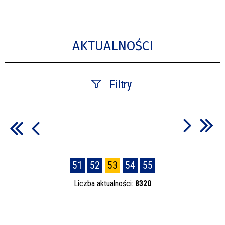
AKTUALNOŚCI
Filtry
Szukana fraza
Data publikacji
51
52
53
54
55
—
Liczba aktualności:
8320
Kategoria