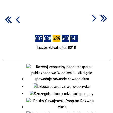
637
638
639
640
641
Liczba aktualności:
8318