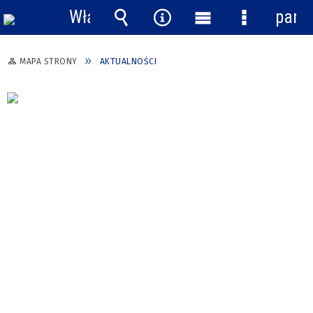
Włącz
pane
powiadomienia
Wyszukiwarka
Narzędzia
Menu
Menu
główne
szczegółow
MAPA STRONY
AKTUALNOŚCI