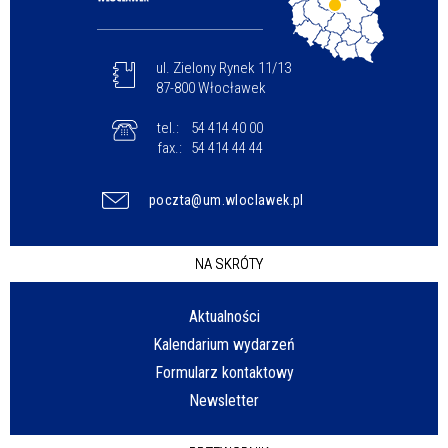
ul. Zielony Rynek 11/13
87-800 Włocławek
tel.:
54 414 40 00
fax.:
54 414 44 44
poczta@um.wloclawek.pl
NA SKRÓTY
Aktualności
Kalendarium wydarzeń
Formularz kontaktowy
Newsletter