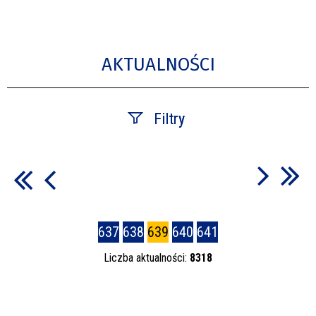
AKTUALNOŚCI
Filtry
Szukana fraza
Data publikacji
637
638
639
640
641
—
Liczba aktualności:
8318
Kategoria