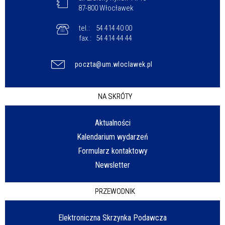
87-800 Włocławek
tel.:
54 414 40 00
fax.:
54 414 44 44
poczta@um.wloclawek.pl
NA SKRÓTY
Aktualności
Kalendarium wydarzeń
Formularz kontaktowy
Newsletter
PRZEWODNIK
Elektroniczna Skrzynka Podawcza