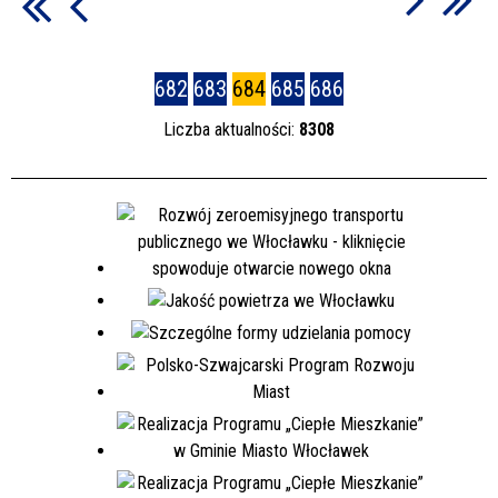
682
683
684
685
686
Liczba aktualności:
8308