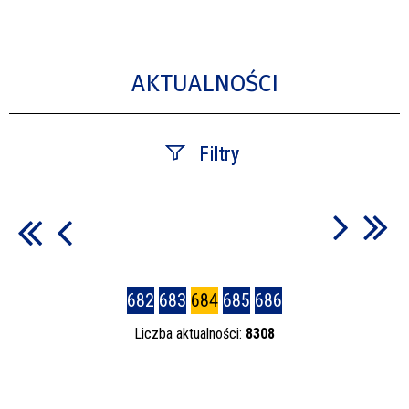
AKTUALNOŚCI
Filtry
Szukana fraza
Data publikacji
682
683
684
685
686
—
Liczba aktualności:
8308
Kategoria