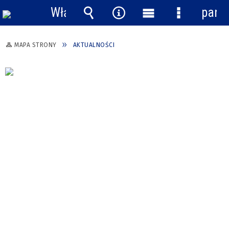
Włącz
pane
powiadomienia
Wyszukiwarka
Narzędzia
Menu
Menu
główne
szczegółow
MAPA STRONY
AKTUALNOŚCI