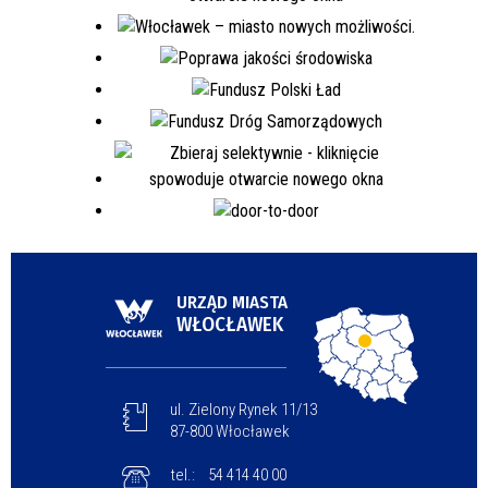
URZĄD MIASTA
WŁOCŁAWEK
ul. Zielony Rynek 11/13
87-800 Włocławek
tel.:
54 414 40 00