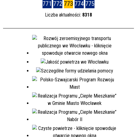
771
772
773
774
775
Liczba aktualności:
8318