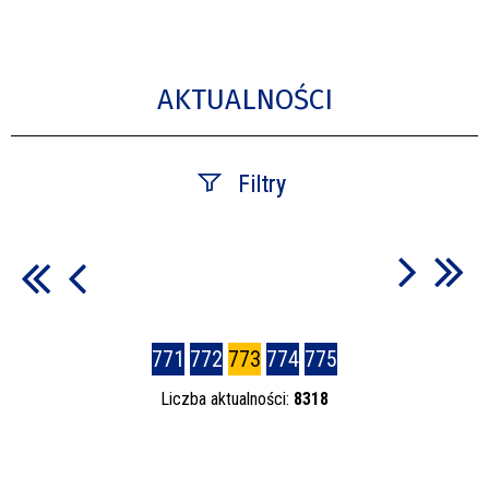
AKTUALNOŚCI
Filtry
Szukana fraza
Data publikacji
771
772
773
774
775
—
Liczba aktualności:
8318
Kategoria