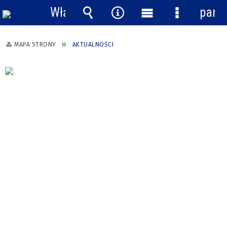
Włącz
pane
powiadomienia
Wyszukiwarka
Narzędzia
Menu
Menu
główne
szczegółow
MAPA STRONY
AKTUALNOŚCI