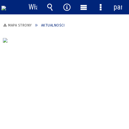
Włącz
pane
powiadomienia
Wyszukiwarka
Narzędzia
Menu
Menu
główne
szczegółow
MAPA STRONY
AKTUALNOŚCI