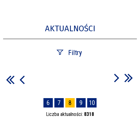
AKTUALNOŚCI
Filtry
Szukana fraza
Data publikacji
6
7
8
9
10
—
Liczba aktualności:
8318
Kategoria