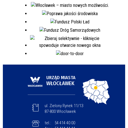
URZĄD MIASTA
WŁOCŁAWEK
ul. Zielony Rynek 11/13
87-800 Włocławek
tel.:
54 414 40 00