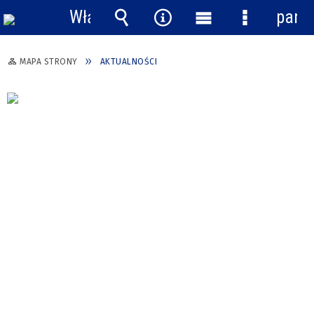
Włącz
pane
powiadomienia
Wyszukiwarka
Narzędzia
Menu
Menu
główne
szczegółow
MAPA STRONY
AKTUALNOŚCI