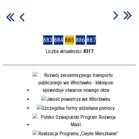
883
884
885
886
887
Liczba aktualności:
8317