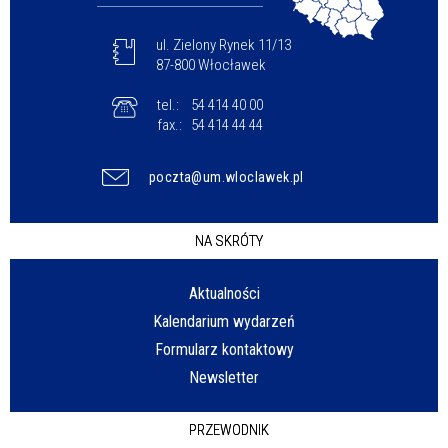
ul. Zielony Rynek 11/13
87-800 Włocławek
tel.:
54 414 40 00
fax.:
54 414 44 44
poczta@um.wloclawek.pl
NA SKRÓTY
Aktualności
Kalendarium wydarzeń
Formularz kontaktowy
Newsletter
PRZEWODNIK