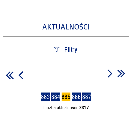
AKTUALNOŚCI
Filtry
Szukana fraza
Data publikacji
883
884
885
886
887
—
Liczba aktualności:
8317
Kategoria