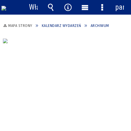
Włącz
pane
powiadomienia
Wyszukiwarka
Narzędzia
Menu
Menu
główne
szczegółow
MAPA STRONY
KALENDARZ WYDARZEŃ
ARCHIWUM