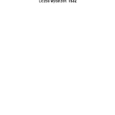
Liczba wydarzeń:
1532
Trwające w
zakresie
—
Miejsce
Organizator
Promowane