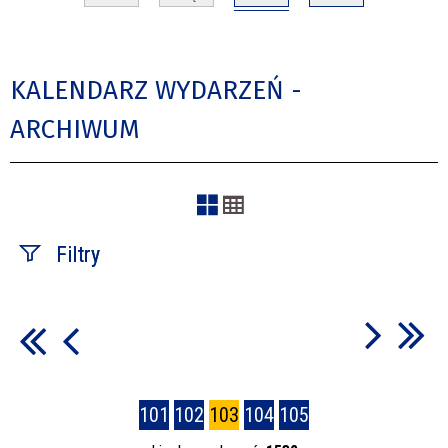
KALENDARZ WYDARZEŃ -
ARCHIWUM
Filtry
Szukana fraza
Kategoria
101
102
103
104
105