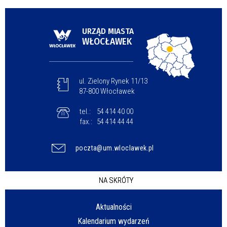
URZĄD MIASTA
WŁOCŁAWEK
ul. Zielony Rynek 11/13
87-800 Włocławek
tel.:
54 414 40 00
fax.:
54 414 44 44
poczta@um.wloclawek.pl
NA SKRÓTY
Aktualności
Kalendarium wydarzeń