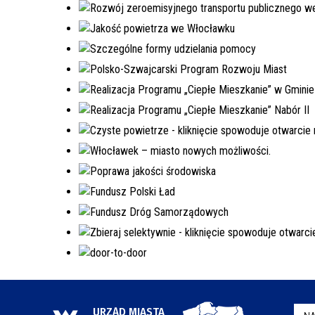
URZĄD MIASTA