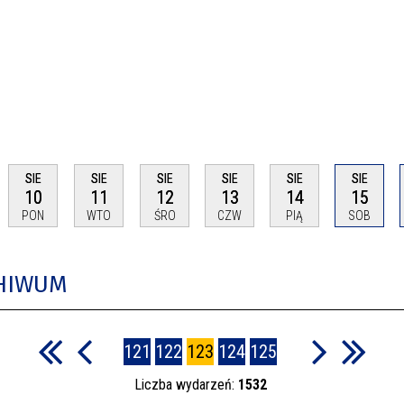
SIE
SIE
SIE
SIE
SIE
SIE
10
11
12
13
14
15
PON
WTO
ŚRO
CZW
PIĄ
SOB
CHIWUM
121
122
123
124
125
Liczba wydarzeń:
1532