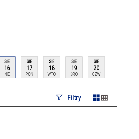
SIE
SIE
SIE
SIE
SIE
16
17
18
19
20
NIE
PON
WTO
ŚRO
CZW
Filtry
Szukana fraza
Kategoria