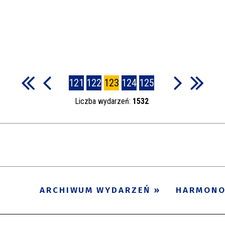
121
122
123
124
125
Liczba wydarzeń:
1532
ARCHIWUM WYDARZEŃ
HARMON