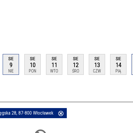
SIE
SIE
SIE
SIE
SIE
SIE
9
10
11
12
13
14
NIE
PON
WTO
ŚRO
CZW
PIĄ
 Łęgska 28, 87-800 Włocławek
Usuń
ten
filtr