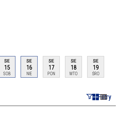
SIE
SIE
SIE
SIE
SIE
15
16
17
18
19
SOB
NIE
PON
WTO
ŚRO
Filtry
Szukana fraza
Kategoria