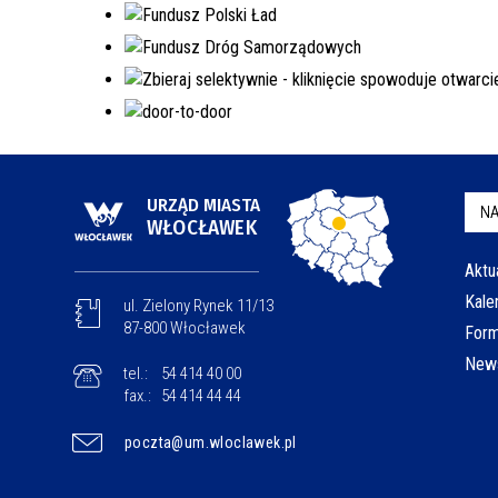
URZĄD MIASTA
NA
WŁOCŁAWEK
Aktu
Kale
ul. Zielony Rynek 11/13
87-800 Włocławek
Form
News
tel.:
54 414 40 00
fax.:
54 414 44 44
poczta@um.wloclawek.pl