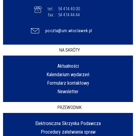
tel.:
54 414 40 00
fax.:
54 414 44 44
poczta@um.wloclawek.pl
NA SKRÓTY
Aktualności
Kalendarium wydarzeń
Formularz kontaktowy
Newsletter
PRZEWODNIK
Elektroniczna Skrzynka Podawcza
Procedury załatwiania spraw