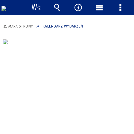
Włącz
powiadomienia
Wyszukiwarka
Narzędzia
Menu
Menu
główne
szcze
MAPA STRONY
KALENDARZ WYDARZEŃ