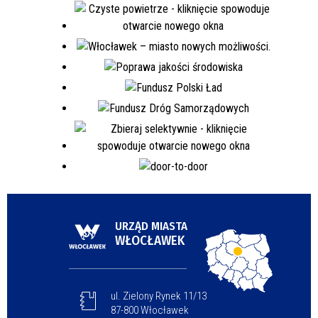
URZĄD MIASTA
WŁOCŁAWEK
ul. Zielony Rynek 11/13
87-800 Włocławek