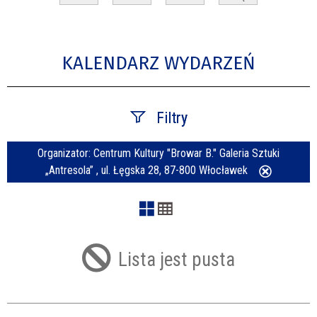
KALENDARZ WYDARZEŃ
Filtry
Organizator:
Centrum Kultury "Browar B." Galeria Sztuki
Szukana fraza
„Antresola” , ul. Łęgska 28, 87-800 Włocławek
Usuń
ten
filtr
Kategoria
Lista jest pusta
Trwające w zakresie
—