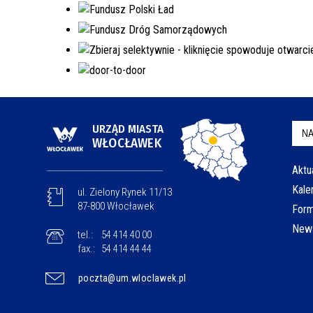
URZĄD MIASTA
NA
WŁOCŁAWEK
Aktu
Kale
ul. Zielony Rynek 11/13
87-800 Włocławek
Form
News
tel.:
54 414 40 00
fax.:
54 414 44 44
poczta@um.wloclawek.pl