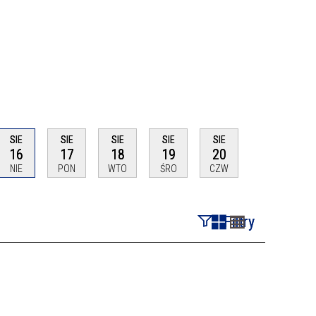
SIE
SIE
SIE
SIE
SIE
16
17
18
19
20
NIE
PON
WTO
ŚRO
CZW
Filtry
Szukana fraza
Kategoria