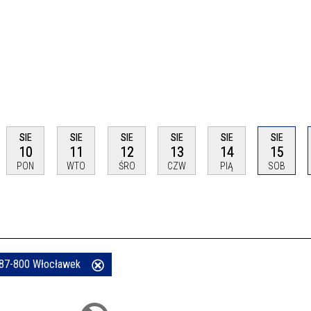
SIE
SIE
SIE
SIE
SIE
SIE
10
11
12
13
14
15
PON
WTO
ŚRO
CZW
PIĄ
SOB
 87-800 Włocławek
Usuń
ten
filtr