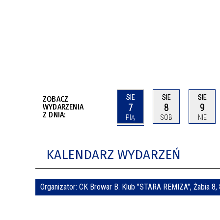
BUDYNKÓW
RADA MIASTA WŁOCŁAWEK
ENERGIA I MOBILNOŚĆ
JAKOŚĆ POWIETRZA WE WŁOCŁAWKU
WYKAZ KONTAKTÓW URZĘDU MIASTA
WŁOCŁAWEK
2026 ROKIEM TADEUSZA REICHSTEINA
WE WŁOCŁAWKU
SIE
SIE
SIE
ZOBACZ
7
8
9
WYDARZENIA
Z DNIA:
PIĄ
SOB
NIE
KALENDARZ WYDARZEŃ
Organizator:
CK Browar B. Klub "STARA REMIZA", Żabia 8,