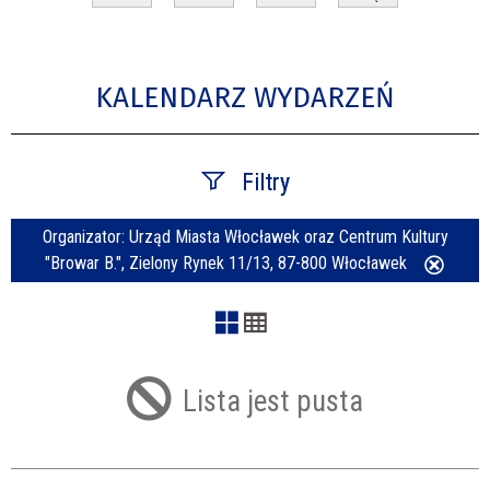
KALENDARZ WYDARZEŃ
Filtry
Organizator:
Urząd Miasta Włocławek oraz Centrum Kultury
Szukana fraza
"Browar B.", Zielony Rynek 11/13, 87-800 Włocławek
Usuń
ten
filtr
Kategoria
Lista jest pusta
Trwające w zakresie
—