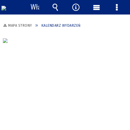
Włącz
powiadomienia
Wyszukiwarka
Narzędzia
Menu
Menu
główne
szcze
MAPA STRONY
KALENDARZ WYDARZEŃ