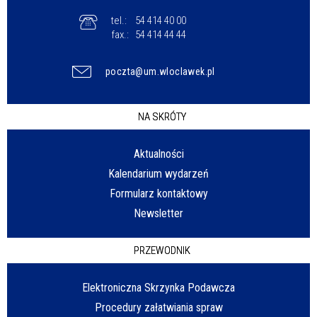
tel.:
54 414 40 00
fax.:
54 414 44 44
poczta@um.wloclawek.pl
NA SKRÓTY
Aktualności
Kalendarium wydarzeń
Formularz kontaktowy
Newsletter
PRZEWODNIK
Elektroniczna Skrzynka Podawcza
Procedury załatwiania spraw