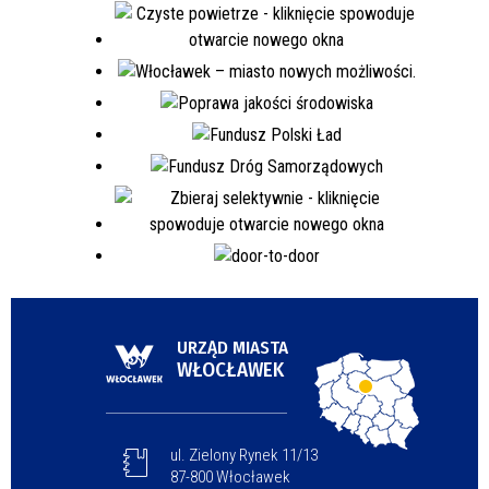
URZĄD MIASTA
WŁOCŁAWEK
ul. Zielony Rynek 11/13
87-800 Włocławek