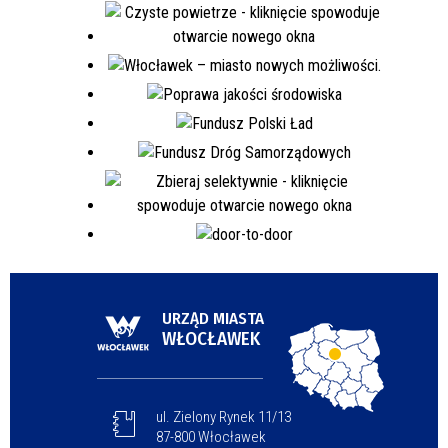
URZĄD MIASTA
WŁOCŁAWEK
ul. Zielony Rynek 11/13
87-800 Włocławek