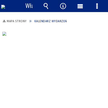
Włącz
powiadomienia
Wyszukiwarka
Narzędzia
Menu
Menu
główne
szcze
MAPA STRONY
KALENDARZ WYDARZEŃ