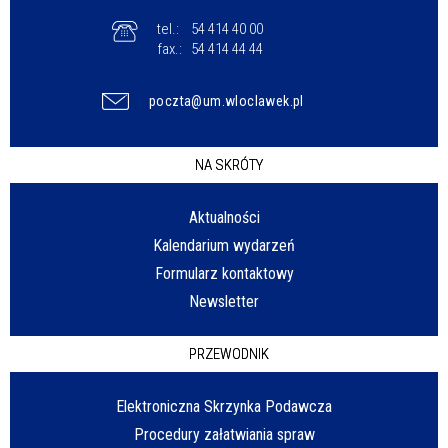
tel.:
54 414 40 00
fax.:
54 414 44 44
poczta@um.wloclawek.pl
NA SKRÓTY
Aktualności
Kalendarium wydarzeń
Formularz kontaktowy
Newsletter
PRZEWODNIK
Elektroniczna Skrzynka Podawcza
Procedury załatwiania spraw