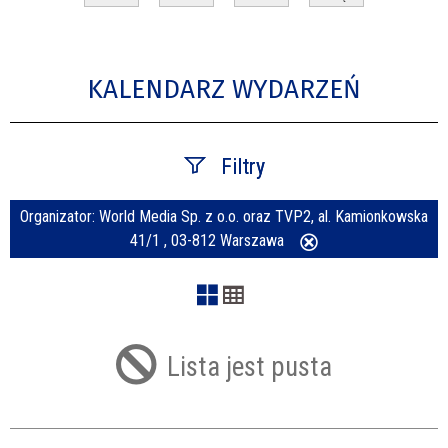
KALENDARZ WYDARZEŃ
Filtry
Organizator:
World Media Sp. z o.o. oraz TVP2, al. Kamionkowska
Szukana fraza
41/1 , 03-812 Warszawa
Usuń
ten
filtr
Kategoria
Lista jest pusta
Trwające w zakresie
—