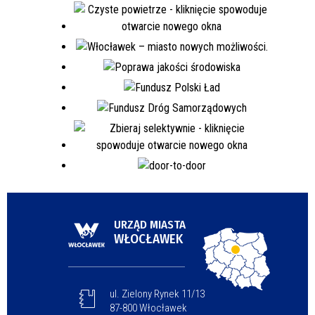
URZĄD MIASTA
WŁOCŁAWEK
ul. Zielony Rynek 11/13
87-800 Włocławek