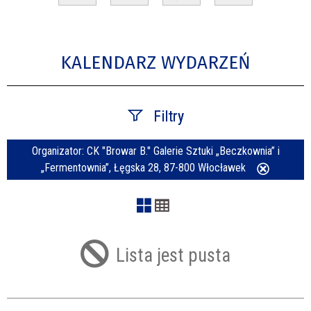
KALENDARZ WYDARZEŃ
Filtry
Organizator:
CK "Browar B." Galerie Sztuki „Beczkownia” i
Szukana fraza
„Fermentownia”, Łęgska 28, 87-800 Włocławek
Usuń
ten
filtr
Kategoria
Lista jest pusta
Trwające w zakresie
—