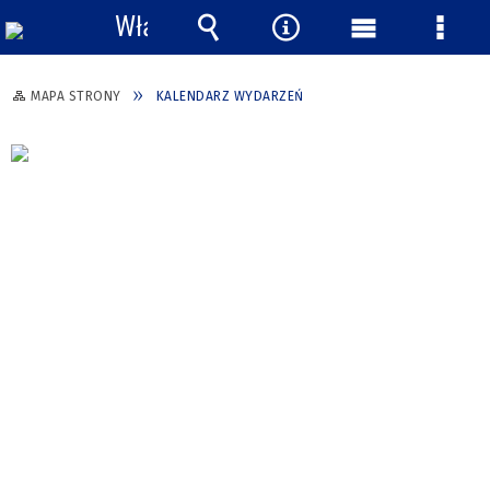
Włącz
powiadomienia
Wyszukiwarka
Narzędzia
Menu
Menu
główne
szcze
MAPA STRONY
KALENDARZ WYDARZEŃ