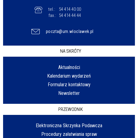
tel.:
54 414 40 00
fax.:
54 414 44 44
poczta@um.wloclawek.pl
NA SKRÓTY
Aktualności
Kalendarium wydarzeń
Formularz kontaktowy
Newsletter
PRZEWODNIK
Elektroniczna Skrzynka Podawcza
Procedury załatwiania spraw